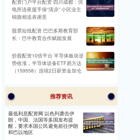
配资门户平台配资 四川成都：供
电所连夜援手保“清凉” 小区业主
锦旗相送表谢意
股票短线配资 巴巴多斯教育部
长：巴中教育合作赋能发展
炒股配资10倍平台 半导体板块逆
势收涨，半导体设备ETF易方达
（159558）连续2日获资金加仓
推荐资讯
最低利息配资网 以色列袭击伊
朗，中国、法国等多国发布提
醒，要求本国公民避免前往伊朗
和巴以地区