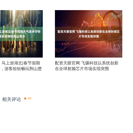
 马上游湖北|春节假期
配资天眼官网 飞骧科技以系统创新
转，游客纷纷畅玩荆山楚
在全球射频芯片市场实现突围
相关评论