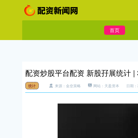
首页
配资炒股平台配资 新股孖展统计 | 
统计
来源：金垒策略
网站：天盈资本
日期：20