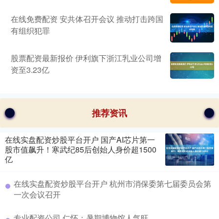
在线免费配资 安共体召开会议 推动打击跨国
有组织犯罪
股票配资最新报价 伊利旗下浙江乳业公司增
资至3.23亿
推荐资讯
在线实盘配资炒股平台开户 国产AI芯片第一
股市值飙升！寒武纪85后创始人身价超1500
亿
在线实盘配资炒股平台开户 杭州市消保委第七届委员会第
一次会议召开
专业配资公司 仁怀：暑期博物馆人气旺