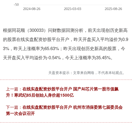
根据同花顺（300033）问财数据回测分析，前天出现创历史新高
的股票在线实盘配资炒股平台开户，昨天开盘买入平均溢价为0.9
3%，昨天上涨概率为65.63%；昨天出现创历史新高的股票，今
天开盘买入平均溢价为-0.54%，今天上涨概率为35.45%。
天盈资本提示：文章来自网络，不代表本站观点。
上一篇：
在线实盘配资炒股平台开户 国产AI芯片第一股市值飙
升！寒武纪85后创始人身价超1500亿
下一篇：
在线实盘配资炒股平台开户 杭州市消保委第七届委员会
第一次会议召开