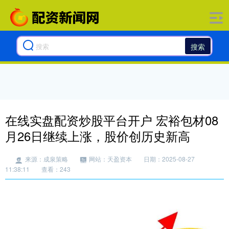
搜索
在线实盘配资炒股平台开户 宏裕包材08
月26日继续上涨，股价创历史新高
来源：成泉策略
网站：天盈资本
日期：2025-08-27
11:38:11
查看：243