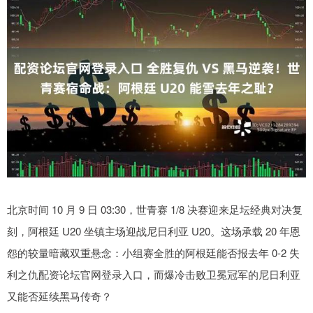
北京时间 10 月 9 日 03:30，世青赛 1/8 决赛迎来足坛经典对决复
刻，阿根廷 U20 坐镇主场迎战尼日利亚 U20。这场承载 20 年恩
怨的较量暗藏双重悬念：小组赛全胜的阿根廷能否报去年 0-2 失
利之仇配资论坛官网登录入口，而爆冷击败卫冕冠军的尼日利亚
又能否延续黑马传奇？