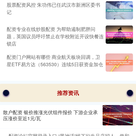
股票配资风控 朱功伟已任武汉市新洲区委书
记
配资专业在线炒股配资 为帮助遏制肥胖问
题，英国议员呼吁禁止在学校附近开设快餐连
锁店
配资门户网站有哪些 商业航天板块回调，卫
星ETF易方达（563530）连续5日获资金加仓
推荐资讯
散户配资 银价推涨光伏组件报价 下游企业承
压涨价至近1元/瓦
配资论坛官网登录入口 “黑神话”线下衍生品店招人，曾和